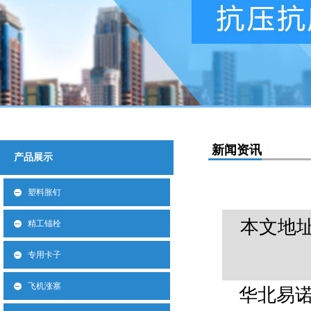
新闻资讯
产品展示
塑料胀钉
本文地
精工锚栓
专用卡子
飞机涨塞
华北易