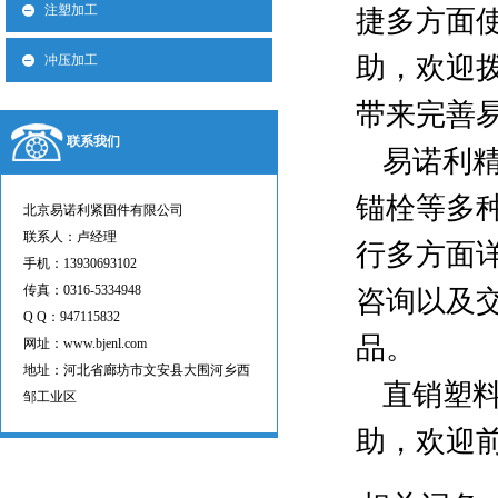
注塑加工
捷多方面
助，欢迎
冲压加工
带来完善
联系我们
易诺利
锚栓等多
北京易诺利紧固件有限公司
联系人：卢经理
行多方面
手机：13930693102
传真：0316-5334948
咨询以及
Q Q：947115832
品。
网址：www.bjenl.com
地址：河北省廊坊市文安县大围河乡西
直销塑
邹工业区
助，欢迎